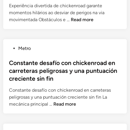
e
e
i
Experiência divertida de chickenroad garante
x
t
n
momentos hilários ao desviar de perigos na via
p
e
E
movimentada Obstáculos e …
Read more
l
n
x
o
m
p
r
e
e
i
d
r
P
Metro
n
v
i
o
g
a
ê
s
Constante desafío con chickenroad en
t
n
n
t
carreteras peligrosas y una puntuación
h
d
c
e
creciente sin fin
e
r
i
d
d
i
a
i
Constante desafío con chickenroad en carreteras
e
n
d
n
peligrosas y una puntuación creciente sin fin La
p
g
i
C
mecánica principal …
Read more
t
o
v
o
h
c
e
n
s
h
r
s
o
c