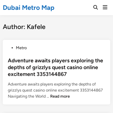
Skip
Dubai Metro Map
Mai
to
Open
Men
Search
content
Author:
Kafele
P
Metro
o
s
Adventure awaits players exploring the
t
depths of grizzlys quest casino online
e
excitement 3353144867
d
i
Adventure awaits players exploring the depths of
n
grizzlys quest casino online excitement 3353144867
A
Navigating the World …
Read more
d
v