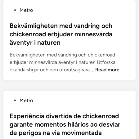
e
n
P
Metro
t
o
u
s
Bekvämligheten med vandring och
r
t
chickenroad erbjuder minnesvärda
e
e
äventyr i naturen
a
d
w
i
Bekvämligheten med vandring och chickenroad
a
n
erbjuder minnesvärda äventyr i naturen Utforska
i
B
okända stigar och den oförutsägbara …
Read more
t
e
s
k
p
v
l
ä
P
Metro
a
m
o
y
l
s
Experiência divertida de chickenroad
e
i
t
garante momentos hilários ao desviar
r
g
e
de perigos na via movimentada
s
h
d